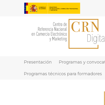
Pasar
al
contenido
principal
Presentación
Programas y convocat
MAIN
NAVIGATION
Programas técnicos para formadores