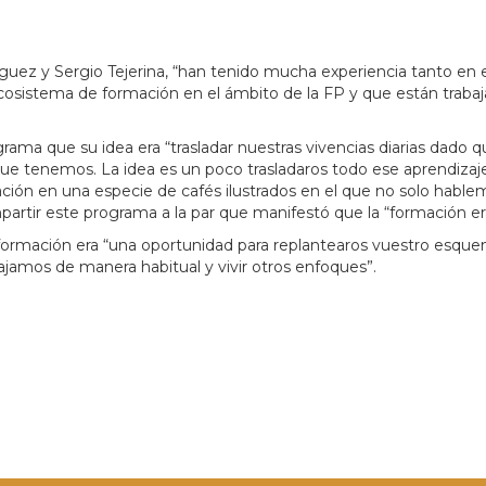
uez y Sergio Tejerina, “han tenido mucha experiencia tanto en 
sistema de formación en el ámbito de la FP y que están trabaj
rama que su idea era “trasladar nuestras vivencias diarias dado
 que tenemos. La idea es un poco trasladaros todo ese aprendiz
ción en una especie de cafés ilustrados en el que no solo habl
mpartir este programa a la par que manifestó que la “formación e
 formación era “una oportunidad para replantearos vuestro esqu
abajamos de manera habitual y vivir otros enfoques”.