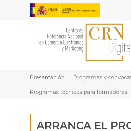
Pasar
al
contenido
principal
Presentación
Programas y convocat
MAIN
NAVIGATION
Programas técnicos para formadores
ARRANCA EL PR