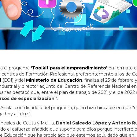
ida el programa
‘Toolkit para el emprendimiento’
en formato o
 centros de Formación Profesional, preferentemente a los de Ceu
l
(EOI) y del
Ministerio de Educación
, finaliza el 23 de febrero
dustrial y director adjunto del Centro de Referencia Nacional e
nes destacó que, entre el plan de trabajo de 2021 y el de 2022
rsos de especialización”
.
 Alcalá, coordinadora del programa, quien hizo hincapié en que “
a hoy a la luz”.
nciales de Ceuta y Melilla,
Daniel Salcedo López y Antonio R
do el esfuerzo añadido que supone para ellos porque interfiere 
io de Educación que ha propiciado que estemos aquí, dado que e