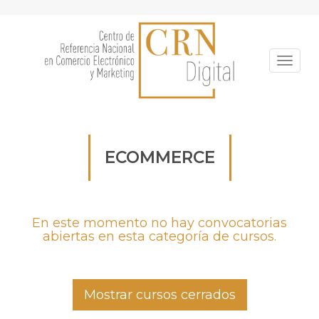
Pasar
al
contenido
principal
Toggle
ECOMMERCE
En este momento no hay convocatorias
abiertas en esta categoría de cursos.
Mostrar cursos cerrados